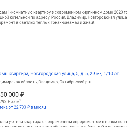
дам 1-комнатную квартиру в современном кирпичном доме 2020 го
шной котельной по адресу: Россия, Владимир, Новгородская улица,
оремонт в светлых теплых тонах-заезжай и живи!...
омн квартира, Новгородская улица, 5, д. 5, 29 м², 1/10 эт.
димирская область
,
Владимир
,
Октябрьский р-н
750 000 ₽
2
793 ₽ за м
тека от 22 783 ₽ в месяц
тлая уютная квартира с современным евроремонтом в новом пол
ственная котельная в доме обеспечивает стабильный и равноме