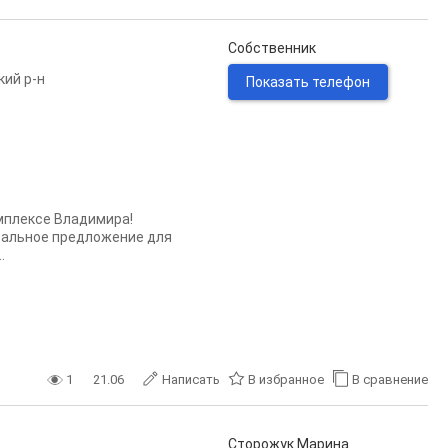
Собственник
кий р-н
Показать телефон
мплексе Владимира!
деальное предложение для
.
1
21.06
Написать
В избранное
В сравнение
Сторожук Марина