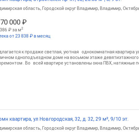
димирская область
,
Городской округ Владимир
,
Владимир
,
Октябр
970 000 ₽
2
386 ₽ за м
тека от 23 838 ₽ в месяц
длагается к продаже светлая, уютная однокомнатная квартира у
пичном одноподъездном доме на восьмом этаже девятиэтажного 
оремонтом . Во всей квартире установлены окна ПВХ, натяжные пот
омн квартира, ул Новгородская, 32, д. 32, 29 м², 9/10 эт.
димирская область
,
Городской округ Владимир
,
Владимир
,
Октябр