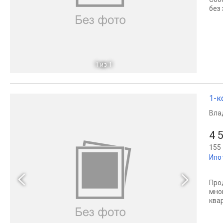
без
1
из 1
1-к
Вла
4 
155 
Ипо
Про
мно
ква