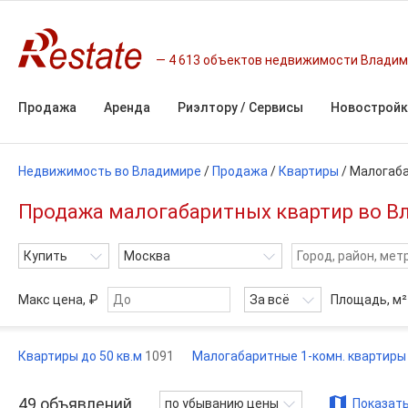
4 613 объектов недвижимости Влади
Продажа
Аренда
Риэлтору / Сервисы
Новостройк
Недвижимость во Владимире
/
Продажа
/
Квартиры
/
Малогаба
Продажа малогабаритных квартир во Вл
Купить
Москва
Макс цена, ₽
За всё
Площадь,
м²
Квартиры до 50 кв.м
1091
Малогабаритные 1-комн. квартир
49
объявлений
по убыванию цены
Показать