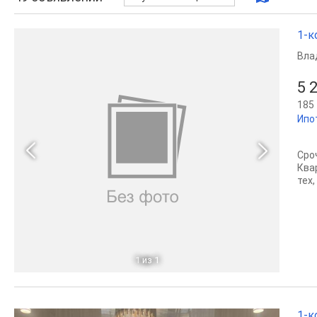
1-к
Вла
5 
185 
Ипо
Сро
Ква
тех
1
из 1
1-к