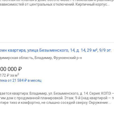
 зависимостей от центральных отключений. Кирпичный корпус...
омн квартира, улица Безыменского, 14, д. 14, 29 м², 9/9 эт.
димирская область
,
Владимир
,
Фрунзенский р-н
500 000 ₽
2
172 ₽ за м
тека от 21 584 ₽ в месяц
дается квартира: Владимир, ул. Безыменского, д. 14. Серия: КОПЭ
гим дом с продуманной планировкой. Этаж: 9-й (над квартирой — т
ртире тихо и комфортно, не слышно соседей сверху. Окружение:...