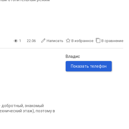
1
22.06
Написать
В избранное
В сравнение
Владис
Показать телефон
 — добротный, знакомый
ехнический этаж), поэтому в