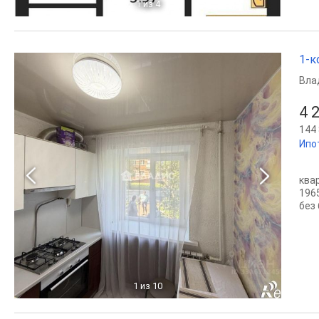
1
из 4
1-к
Вла
4 
144 
Ипо
ква
196
без
1
из 10