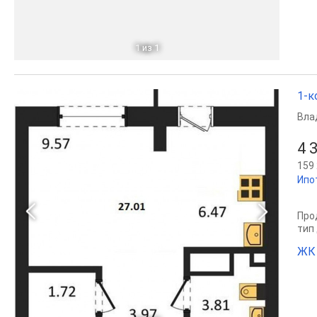
1
из 1
1-к
Вла
4 
159 
Ипо
Прод
тип
ЖК 