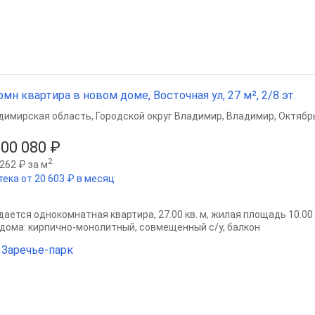
омн квартира в новом доме, Восточная ул, 27 м², 2/8 эт.
димирская область
,
Городской округ Владимир
,
Владимир
,
Октябр
300 080 ₽
2
262 ₽ за м
тека от 20 603 ₽ в месяц
ается однокомнатная квартира, 27.00 кв. м, жилая площадь 10.00 кв
 дома: кирпично-монолитный, совмещенный с/у, балкон
Заречье-парк