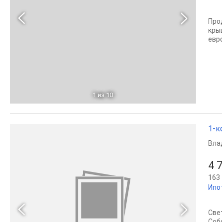
Про
кры
евр
1
из 10
1-к
Вла
4 
163 
Ипо
Све
Соб