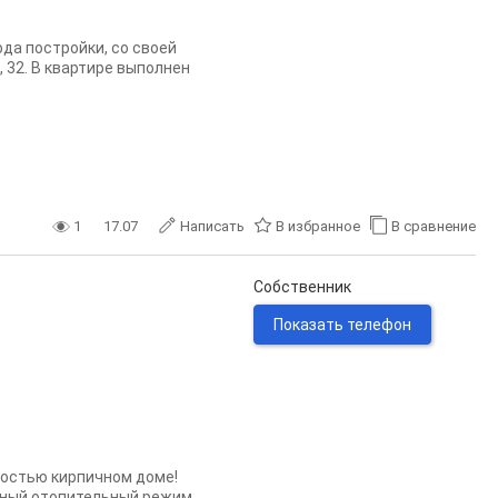
да постройки, со своей
 32. В квартире выполнен
1
17.07
Написать
В избранное
В сравнение
Собственник
Показать телефон
ностью кирпичном доме!
рный отопительный режим