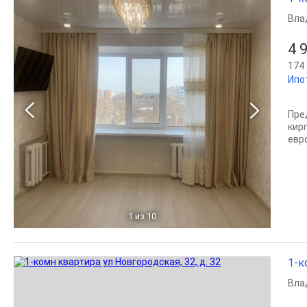
Вла
4 
174 
Ипо
Пре
кир
евр
1
из 10
1-к
Вла