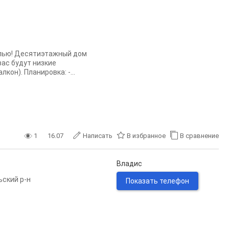
елью! Десятиэтажный дом
вас будут низкие
он). Планировка: -...
1
16.07
Написать
В избранное
В сравнение
Владис
ьский р-н
Показать телефон