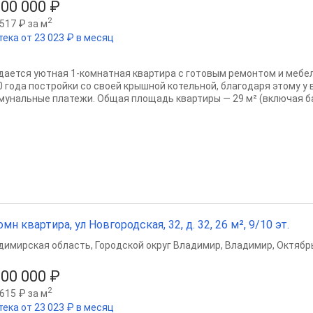
800 000 ₽
2
517 ₽ за м
тека от 23 023 ₽ в месяц
дается уютная 1-комнатная квартира с готовым ремонтом и меб
0 года постройки со своей крышной котельной, благодаря этому у 
мунальные платежи. Общая площадь квартиры — 29 м² (включая балк
омн квартира, ул Новгородская, 32, д. 32, 26 м², 9/10 эт.
димирская область
,
Городской округ Владимир
,
Владимир
,
Октябр
800 000 ₽
2
615 ₽ за м
тека от 23 023 ₽ в месяц