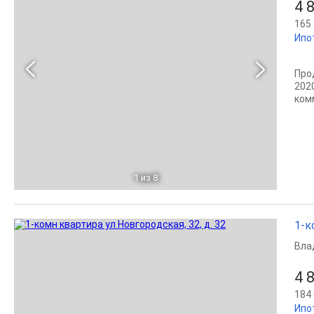
4 
165 
Ипо
Про
202
ком
1
из 8
1-к
Вла
4 
184 
Ипо