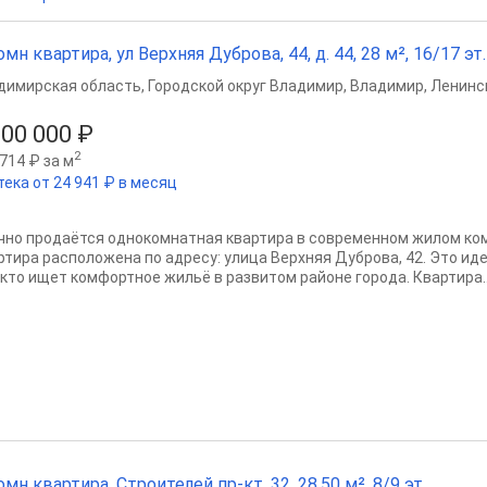
омн квартира, ул Верхняя Дуброва, 44, д. 44, 28 м², 16/17 эт.
димирская область
,
Городской округ Владимир
,
Владимир
,
Ленинс
200 000 ₽
2
714 ₽ за м
тека от 24 941 ₽ в месяц
чно продаётся однокомнатная квартира в современном жилом ко
ртира расположена по адресу: улица Верхняя Дуброва, 42. Это и
, кто ищет комфортное жильё в развитом районе города. Квартира..
омн квартира, Строителей пр-кт, 32, 28.50 м², 8/9 эт.