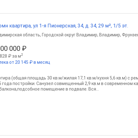
омн квартира, ул 1-я Пионерская, 34, д. 34, 29 м², 1/5 эт.
димирская область
,
Городской округ Владимир
,
Владимир
,
Фрунзе
200 000 ₽
2
828 ₽ за м
тека от 20 145 ₽ в месяц
ртира (общая площадь 30 кв.м/жилая 17,1 кв.м/кухня 5,6 кв.м) с р
5 года постройки. Санузел совмещенный 2,9 кв.м в современном ка
 балкона,подсобное помещение в подвале. Вся...