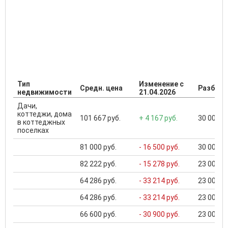
Тип
Изменение с
Средн. цена
Разброс
недвижимости
21.04.2026
Дачи,
коттеджи, дома
101 667 руб.
+ 4 167 руб.
30 000 ..
в коттеджных
поселках
81 000 руб.
- 16 500 руб.
30 000 ..
82 222 руб.
- 15 278 руб.
23 000 ..
64 286 руб.
- 33 214 руб.
23 000 ..
64 286 руб.
- 33 214 руб.
23 000 ..
66 600 руб.
- 30 900 руб.
23 000 ..