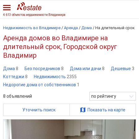
4 613 объектов недвижимости Владимира
Недвижимость во Владимире
/
Аренда
/
Дома
/
На длительный срок
Аренда домов во Владимире на
длительный срок, Городской округ
Владимир
Дома
8
Без посредников
8
Дома или дачи
8
Дешевые
3
Коттеджи
8
Недвижимость
2355
Недорогие дома от собственников
1
8
объявлений
по рейтингу
Уточнить поиск
Показать на карте